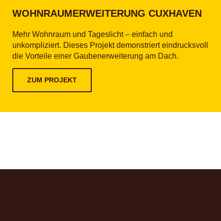
WOHNRAUM­ERWEITERUNG CUXHAVEN
Mehr Wohnraum und Tageslicht – einfach und
unkompliziert. Dieses Projekt demonstriert eindrucksvoll
die Vorteile einer Gaubenerweiterung am Dach.
ZUM PROJEKT